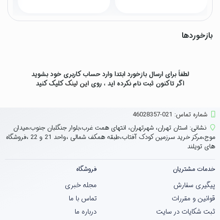
بازخوردها
لطفاً برای ارسال بازخورد ابتدا وارد حساب کاربری خود بشوید
اگر تاکنون ثبت نام نکرده اید ، روی
این لینک
کلیک کنید
شماره تماس‌: 021-46028357
نشانی:
استان تهران، شهرتهران، انتهای همت غرب،بلوار جنگلبان جنوب،میدان
موج،مرکز خرید سرزمین کودک آفتاب،طبقه همکف شمالی ،واحد 21 و 22 ،فروشگاه
های تویلند
خدمات مشتریان
فروشگاه
پیگیری سفارش
مجله خبری
قوانین و مقررات
تماس با ما
ثبت شکایات در سایت
درباره ما