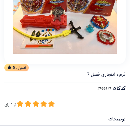
امتیاز :
5
فرفره انفجاری فصل 7
کدکالا:
از
1
رای
توضیحات