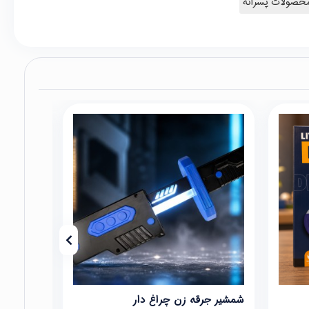
حصولات پسرانه
شمشیر جرقه زن چراغ دار
ماشین لب