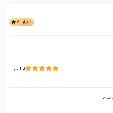
امتیاز :
5
از
1
رای
ن است.