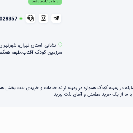
با ما در ارتباط باشید
028357
نشانی: استان تهران، شهرتهرا
سرزمین کودک آفتاب،طبقه همکف شمالی ،واحد 21 و 2
تویلندبا بیش از ۱۵ سال سابقه در زمینه کودک همواره در زمینه ارائه خدمات و خریدی 
! با ما از یک خرید مطمئن و آسان لذت ببرید