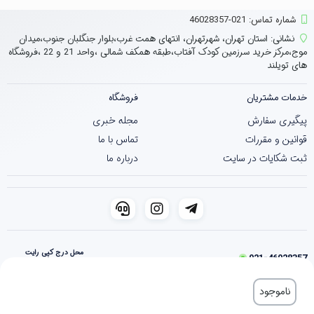
شماره تماس‌: 021-46028357
نشانی:
استان تهران، شهرتهران، انتهای همت غرب،بلوار جنگلبان جنوب،میدان
موج،مرکز خرید سرزمین کودک آفتاب،طبقه همکف شمالی ،واحد 21 و 22 ،فروشگاه
های تویلند
خدمات مشتریان
فروشگاه
پیگیری سفارش
مجله خبری
قوانین و مقررات
تماس با ما
ثبت شکایات در سایت
درباره ما
محل درج کپی رایت
021-46028357
فروشگاه ساخته شده با شاپفا
ناموجود