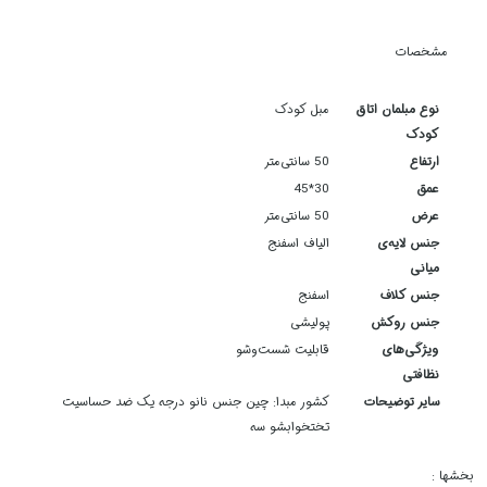
مشخصات
نوع مبلمان اتاق
مبل کودک
کودک
ارتفاع
50 سانتی‌متر
عمق
30*45
عرض
50 سانتی‌متر
جنس لایه‌ی
الیاف اسفنج
میانی
جنس کلاف
اسفنج
جنس روکش
پولیشی
ویژگی‌های
قابلیت شست‌وشو
نظافتی
سایر توضیحات
کشور مبدا: چین جنس نانو درجه یک ضد حساسیت
تختخوابشو سه
بخشها :