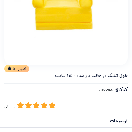
امتیاز :
5
طول تشک در حالت باز شده : ۱۱۵ سانت
کدکالا:
از
1
رای
توضیحات