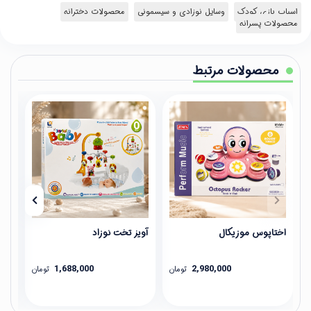
اسباب بازی کودک
وسایل نوزادی و سیسمونی
محصولات دخترانه
محصولات پسرانه
محصولات مرتبط
اختاپوس موزیکال
آویز تخت نوزاد
عینک 
1,688,000
2,980,000
تومان
تومان