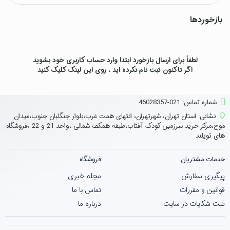
بازخوردها
لطفاً برای ارسال بازخورد ابتدا وارد حساب کاربری خود بشوید
اگر تاکنون ثبت نام نکرده اید ، روی
این لینک
کلیک کنید
شماره تماس‌: 021-46028357
نشانی:
استان تهران، شهرتهران، انتهای همت غرب،بلوار جنگلبان جنوب،میدان
موج،مرکز خرید سرزمین کودک آفتاب،طبقه همکف شمالی ،واحد 21 و 22 ،فروشگاه
های تویلند
خدمات مشتریان
فروشگاه
پیگیری سفارش
مجله خبری
قوانین و مقررات
تماس با ما
ثبت شکایات در سایت
درباره ما