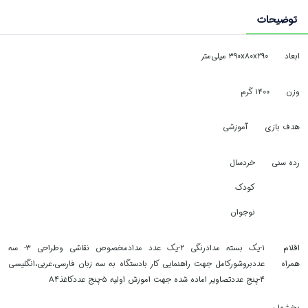
توضیحات
ابعاد
۳۹۰x۸۰x۲۹۰ میلی‌متر
وزن
۱۴۰۰ گرم
هدف بازی
آموزشی
رده سنی
خردسال
کودک
نوجوان
اقلام
۱-یک بسته مدادرنگی ۲-یک عدد مدادمخصوص نقاشی وطراحی ۳- سه
همراه
عددبروشورکامل جهت راهنمایی کار بادستگاه به سه زبان فارسی،عربی،انگلیسی
۴-پنج عددتصاویر اماده شده جهت اموزش اولیه ۵-پنج عددکاغذA۴
بخشها :