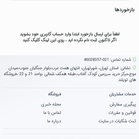
بازخوردها
لطفاً برای ارسال بازخورد ابتدا وارد حساب کاربری خود بشوید
اگر تاکنون ثبت نام نکرده اید ، روی
این لینک
کلیک کنید
شماره تماس‌: 021-46028357
نشانی:
استان تهران، شهرتهران، انتهای همت غرب،بلوار جنگلبان جنوب،میدان
موج،مرکز خرید سرزمین کودک آفتاب،طبقه همکف شمالی ،واحد 21 و 22 ،فروشگاه
های تویلند
خدمات مشتریان
فروشگاه
پیگیری سفارش
مجله خبری
قوانین و مقررات
تماس با ما
ثبت شکایات در سایت
درباره ما