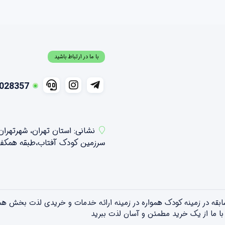
با ما در ارتباط باشید
028357
نشانی: استان تهران، شهرتهرا
سرزمین کودک آفتاب،طبقه همکف شمالی ،واحد 21 و 2
تویلندبا بیش از ۱۵ سال سابقه در زمینه کودک همواره در زمینه ارائه خدمات و خریدی 
! با ما از یک خرید مطمئن و آسان لذت ببرید