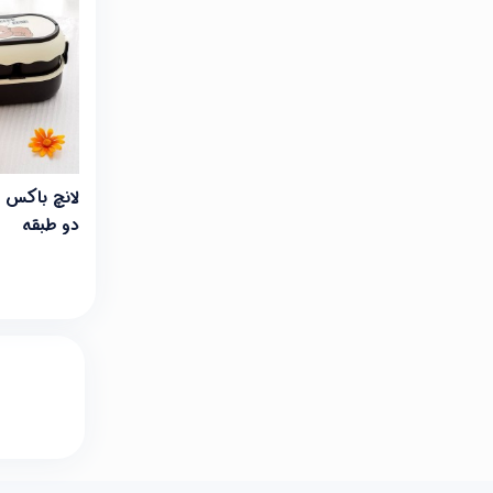
لانچ باکس و
دو طبقه