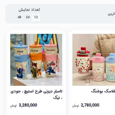
تعداد نمایش
ترین
48
24
12
فلاسک بوشنگ
تامبلر دیزنی طرح استیچ ، جودی
، نیک
3,280,000
2,780,000
تومان
تومان