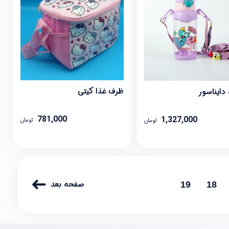
ظرف غذا کیتی
دایناسور
781,000
1,327,000
تومان
تومان
صفحه بعد
19
18