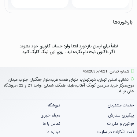
بازخوردها
لطفاً برای ارسال بازخورد ابتدا وارد حساب کاربری خود بشوید
اگر تاکنون ثبت نام نکرده اید ، روی
این لینک
کلیک کنید
شماره تماس‌: 021-46028357
نشانی:
استان تهران، شهرتهران، انتهای همت غرب،بلوار جنگلبان جنوب،میدان
موج،مرکز خرید سرزمین کودک آفتاب،طبقه همکف شمالی ،واحد 21 و 22 ،فروشگاه
های تویلند
خدمات مشتریان
فروشگاه
پیگیری سفارش
مجله خبری
قوانین و مقررات
تماس با ما
ثبت شکایات در سایت
درباره ما