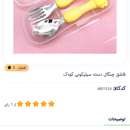
امتیاز :
5
قاشق چنگال دسته سیلیکونی کودک
کدکالا:
از
1
رای
توضیحات