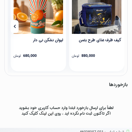
کیف ظرف غذای طرح بتمن
لیوان نشکن نی دار
فلا
680,000
880,000
تومان
تومان
بازخوردها
لطفاً برای ارسال بازخورد ابتدا وارد حساب کاربری خود بشوید
اگر تاکنون ثبت نام نکرده اید ، روی
این لینک
کلیک کنید