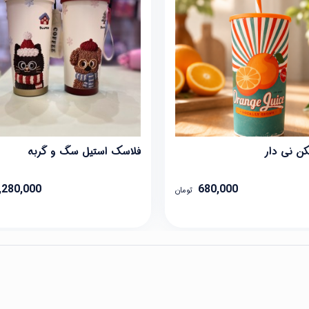
کن نی دار
فلاسک استیل سگ و گربه
,280,000
680,000
تومان