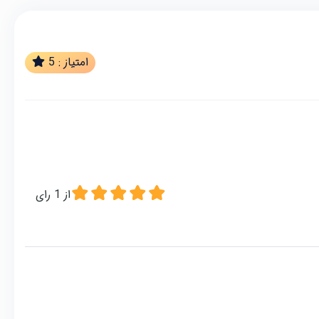
امتیاز :
5
از
1
رای