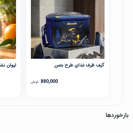
کیف ظرف غذای طرح بتمن
لیوان نش
880,000
تومان
بازخوردها