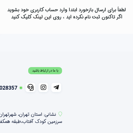
لطفاً برای ارسال بازخورد ابتدا وارد حساب کاربری خود بشوید
اگر تاکنون ثبت نام نکرده اید ، روی
این لینک
کلیک کنید
با ما در ارتباط باشید
028357
نشانی: استان تهران، شهرتهرا
سرزمین کودک آفتاب،طبقه همکف شمالی ،واحد 21 و 2