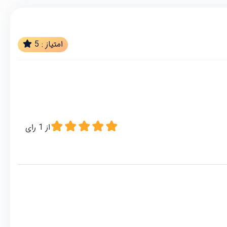
امتیاز :
5
از
1
رای