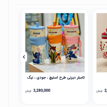
تامبلر دیزنی طرح استیچ ، جودی ، نیک
ظرف غذا 
3,280,000
2
تومان
تومان