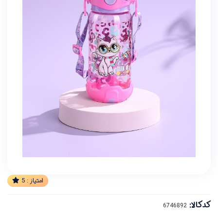
امتیاز :
5
کدکالا: