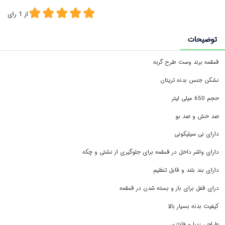
از
1
رای
توضیحات
قمقمه برند وست طرح گربه
نشکن جنس بدنه تریتان
حجم 650 میلی لیتر
ضد خش و ضد بو
دارای نی سیلیکونی
دارای واشر داخل در قمقمه برای جلوگیری از نشتی و چکه
دارای بند بلند و قابل تنظیم
درای قفل برای باز و بسته شدن در قمقمه
کیفیت بدنه بسیار بالا
طراحی زیبا و فانتزی