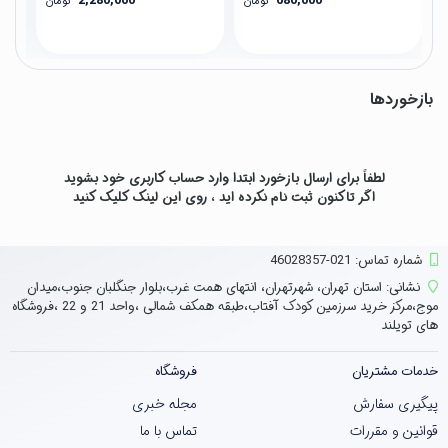
2,280,000
680,000
تومان
تومان
بازخوردها
لطفاً برای ارسال بازخورد ابتدا وارد حساب کاربری خود بشوید
اگر تاکنون ثبت نام نکرده اید ، روی
این لینک
کلیک کنید
شماره تماس‌: 021-46028357
نشانی:
استان تهران، شهرتهران، انتهای همت غرب،بلوار جنگلبان جنوب،میدان
موج،مرکز خرید سرزمین کودک آفتاب،طبقه همکف شمالی ،واحد 21 و 22 ،فروشگاه
های تویلند
خدمات مشتریان
فروشگاه
پیگیری سفارش
مجله خبری
قوانین و مقررات
تماس با ما