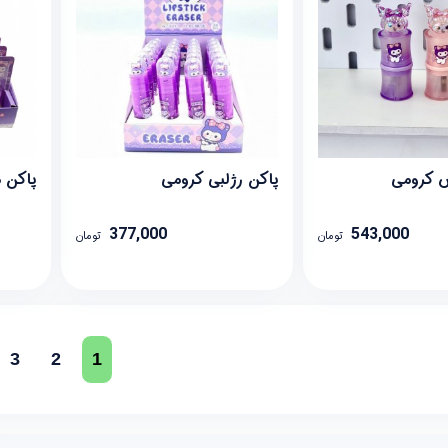
ش کرومی
پاکن رژلبی کرومی
پاکن 
377,000
543,000
تومان
تومان
3
2
1