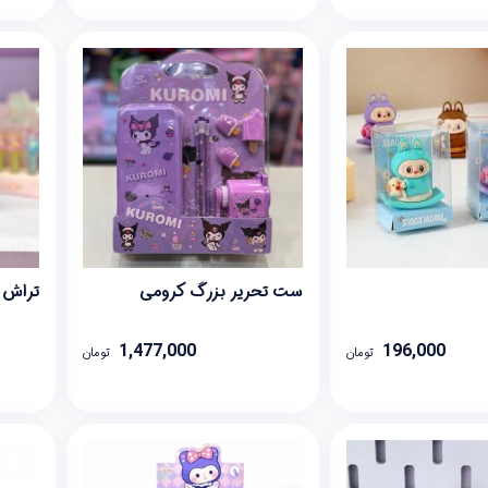
ست تحریر بزرگ کرومی
تراش 
1,477,000
196,000
تومان
تومان