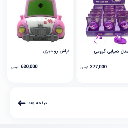
تراش رو میزی
مدل دمپایی کرومی
630,000
377,000
تومان
تومان
صفحه بعد