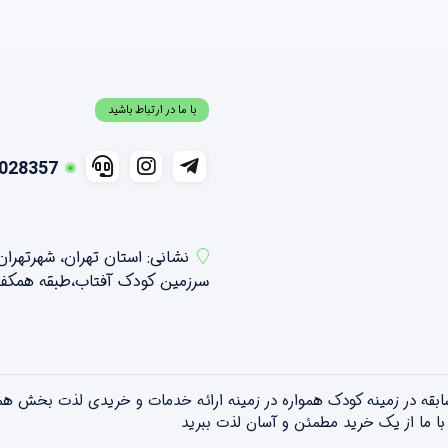
با ما در ارتباط باشید
028357
نشانی: استان تهران، شهرتهرا
سرزمین کودک آفتاب،طبقه همکف شمالی ،واحد 21 و 2
تویلندبا بیش از ۱۵ سال سابقه در زمینه کودک همواره در زمینه ارائه خدمات و خریدی 
! با ما از یک خرید مطمئن و آسان لذت ببرید