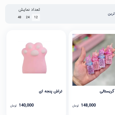
تعداد نمایش
ترین
48
24
12
کریستالی
تراش پنجه ای
140,000
148,000
تومان
تومان