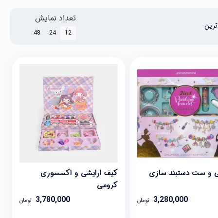
تعداد نمایش
ترین
48
24
12
ی و ست دستبند سازی
کیف ارایشی و اکسسوری
کرومی
3,780,000
3,280,000
تومان
تومان