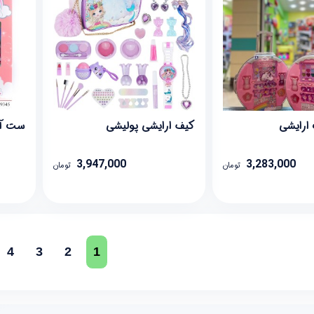
ارایشی
کیف ارایشی پولیشی
ست آر
3,947,000
3,283,000
تومان
تومان
4
3
2
1