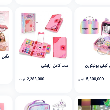
نگین 
 کیفی یونیکورن
ست کامل ارایشی
2,288,000
5,800,000
تومان
تومان