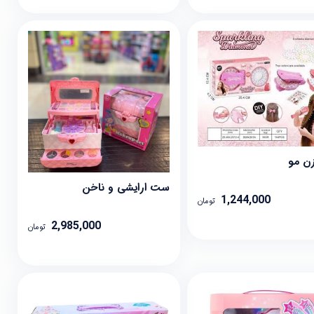
زن مو
ست ارایشی و ناخن
1,244,000
تومان
2,985,000
تومان