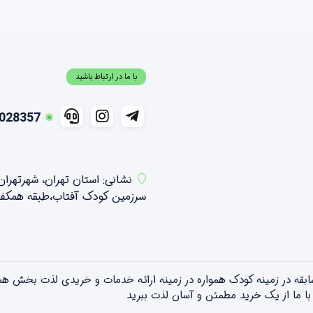
با ما در ارتباط باشید
028357
نشانی: استان تهران، شهرتهرا
سرزمین کودک آفتاب،طبقه همکف شمالی ،واحد 21 و 2
تویلندبا بیش از ۱۵ سال سابقه در زمینه کودک همواره در زمینه ارائه خدمات و خریدی 
! با ما از یک خرید مطمئن و آسان لذت ببرید