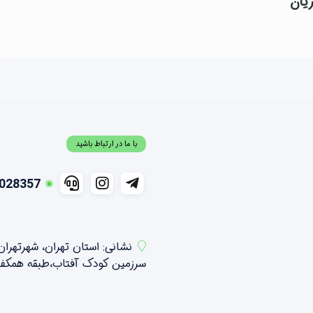
یان
با ما در ارتباط باشید
028357
نشانی: استان تهران، شهرتهرا
سرزمین کودک آفتاب،طبقه همکف شمالی ،واحد 21 و 2