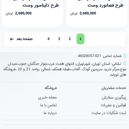
طرح فضانورد وست
طرح دایناسور وست
2,680,000
2,680,000
تومان
تومان
صفحه بعد
4
3
2
1
شماره تماس‌: 021-46028357
نشانی:
استان تهران، شهرتهران، انتهای همت غرب،بلوار جنگلبان جنوب،میدان
موج،مرکز خرید سرزمین کودک آفتاب،طبقه همکف شمالی ،واحد 21 و 22 ،فروشگاه
های تویلند
خدمات مشتریان
فروشگاه
پیگیری سفارش
مجله خبری
قوانین و مقررات
تماس با ما
ثبت شکایات در سایت
درباره ما