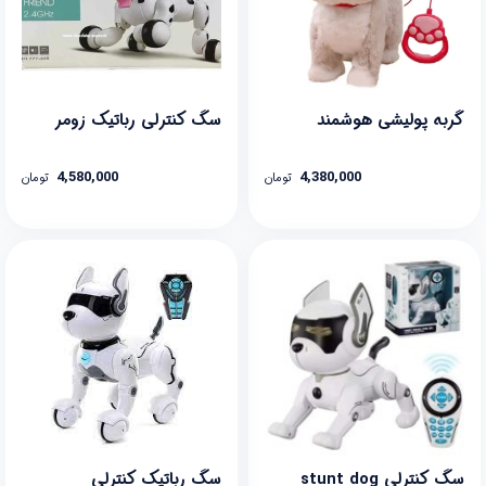
گربه پولیشی هوشمند
سگ کنترلی رباتیک زومر
4,580,000
4,380,000
تومان
تومان
سگ کنترلی stunt dog
سگ رباتیک کنترلی