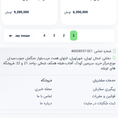
9,280,000
6,300,000
تومان
تومان
صفحه بعد
4
3
2
1
شماره تماس‌: 021-46028357
نشانی:
استان تهران، شهرتهران، انتهای همت غرب،بلوار جنگلبان جنوب،میدان
موج،مرکز خرید سرزمین کودک آفتاب،طبقه همکف شمالی ،واحد 21 و 22 ،فروشگاه
های تویلند
خدمات مشتریان
فروشگاه
پیگیری سفارش
مجله خبری
قوانین و مقررات
تماس با ما
ثبت شکایات در سایت
درباره ما