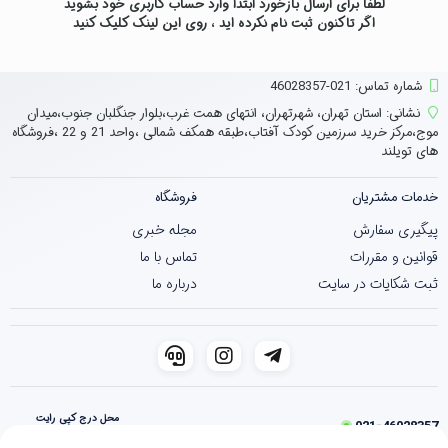
لطفاً برای ارسال بازخورد ابتدا وارد حساب کاربری خود بشوید
اگر تاکنون ثبت نام نکرده اید ، روی
این لینک
کلیک کنید
شماره تماس‌: 021-46028357
نشانی:
استان تهران، شهرتهران، انتهای همت غرب،بلوار جنگلبان جنوب،میدان
موج،مرکز خرید سرزمین کودک آفتاب،طبقه همکف شمالی ،واحد 21 و 22 ،فروشگاه
های تویلند
خدمات مشتریان
فروشگاه
پیگیری سفارش
مجله خبری
قوانین و مقررات
تماس با ما
ثبت شکایات در سایت
درباره ما
محل درج کپی رایت
021-46028357
فروشگاه ساخته شده با شاپفا