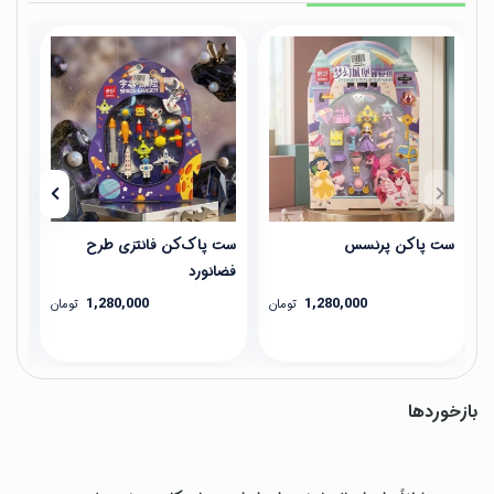
ست پاکن پرنسس
ست پاک‌کن فانتزی طرح
جا 
فضانورد
1,280,000
1,280,000
تومان
تومان
بازخوردها