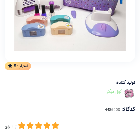
امتیاز :
5
تولید کننده:
کول میکر
کدکالا:
از
1
رای