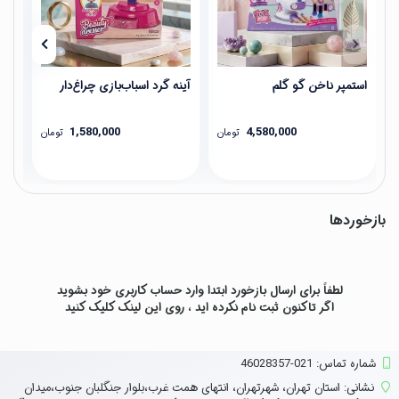
استمپر ناخن گو گلم
آینه گرد اسباب‌بازی چراغ‌دار
آین
1,580,000
4,580,000
تومان
تومان
بازخوردها
لطفاً برای ارسال بازخورد ابتدا وارد حساب کاربری خود بشوید
اگر تاکنون ثبت نام نکرده اید ، روی
این لینک
کلیک کنید
شماره تماس‌: 021-46028357
نشانی:
استان تهران، شهرتهران، انتهای همت غرب،بلوار جنگلبان جنوب،میدان