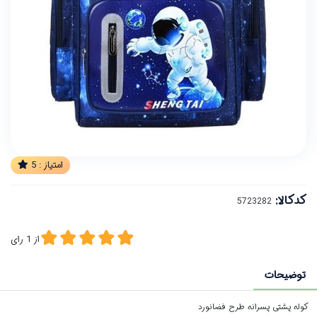
امتیاز :
5
کدکالا:
از
1
رای
توضیحات
کوله پشتی پسرانه طرح فضانورد