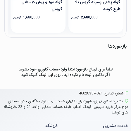
کوله پشتی پسرانه کریس بلا
کوله مهد و پیش دبستانی
کول
طرح کوسه
کرومی
1,680,000
2,680,000
تومان
تومان
بازخوردها
لطفاً برای ارسال بازخورد ابتدا وارد حساب کاربری خود بشوید
اگر تاکنون ثبت نام نکرده اید ، روی
این لینک
کلیک کنید
شماره تماس‌: 021-46028357
نشانی:
استان تهران، شهرتهران، انتهای همت غرب،بلوار جنگلبان جنوب،میدان
موج،مرکز خرید سرزمین کودک آفتاب،طبقه همکف شمالی ،واحد 21 و 22 ،فروشگاه
های تویلند
خدمات مشتریان
فروشگاه