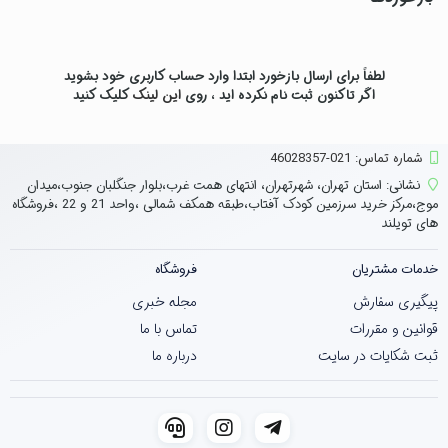
لطفاً برای ارسال بازخورد ابتدا وارد حساب کاربری خود بشوید
اگر تاکنون ثبت نام نکرده اید ، روی
این لینک
کلیک کنید
شماره تماس‌: 021-46028357
نشانی:
استان تهران، شهرتهران، انتهای همت غرب،بلوار جنگلبان جنوب،میدان
موج،مرکز خرید سرزمین کودک آفتاب،طبقه همکف شمالی ،واحد 21 و 22 ،فروشگاه
های تویلند
خدمات مشتریان
فروشگاه
پیگیری سفارش
مجله خبری
قوانین و مقررات
تماس با ما
ثبت شکایات در سایت
درباره ما