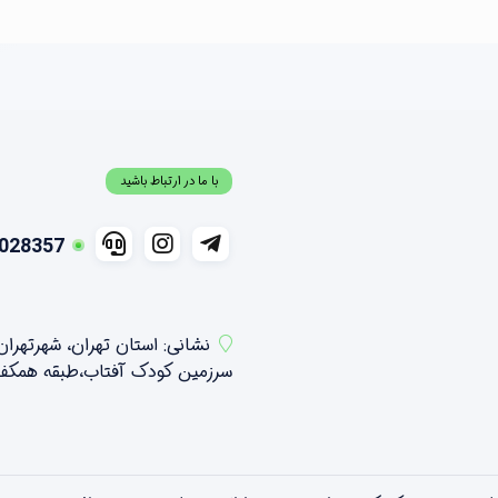
با ما در ارتباط باشید
028357
نشانی: استان تهران، شهرتهرا
سرزمین کودک آفتاب،طبقه همکف شمالی ،واحد 21 و 2