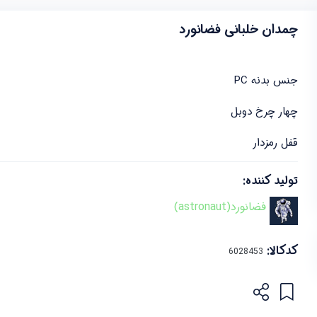
چمدان خلبانی فضانورد
جنس بدنه PC
چهار چرخ دوبل
قفل رمزدار
تولید کننده:
فضانورد(astronaut)
کدکالا: