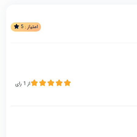
امتیاز :
5
از
1
رای