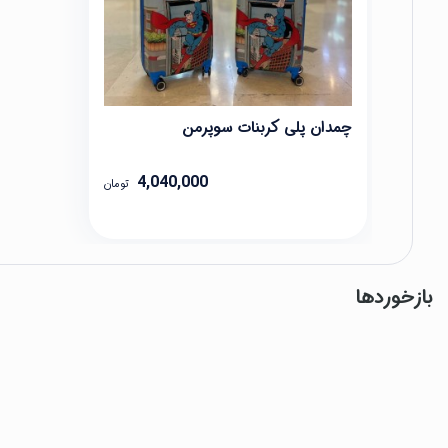
چمدان پلی کربنات سوپرمن
4,040,000
تومان
بازخوردها