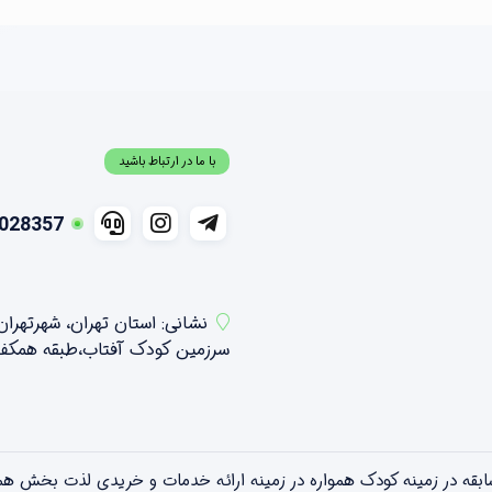
با ما در ارتباط باشید
028357
نشانی: استان تهران، شهرتهرا
سرزمین کودک آفتاب،طبقه همکف شمالی ،واحد 21 و 2
تویلندبا بیش از ۱۵ سال سابقه در زمینه کودک همواره در زمینه ارائه خدمات و خریدی 