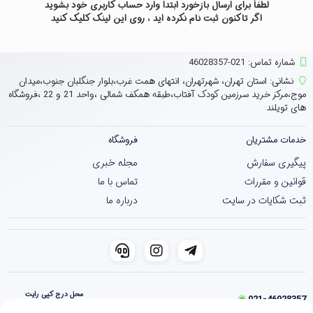
لطفاً برای ارسال بازخورد ابتدا وارد حساب کاربری خود بشوید
اگر تاکنون ثبت نام نکرده اید ، روی
این لینک
کلیک کنید
شماره تماس‌: 021-46028357
نشانی:
استان تهران، شهرتهران، انتهای همت غرب،بلوار جنگلبان جنوب،میدان
موج،مرکز خرید سرزمین کودک آفتاب،طبقه همکف شمالی ،واحد 21 و 22 ،فروشگاه
های تویلند
خدمات مشتریان
فروشگاه
پیگیری سفارش
مجله خبری
قوانین و مقررات
تماس با ما
ثبت شکایات در سایت
درباره ما
محل درج کپی رایت
021-46028357
فروشگاه ساخته شده با شاپفا