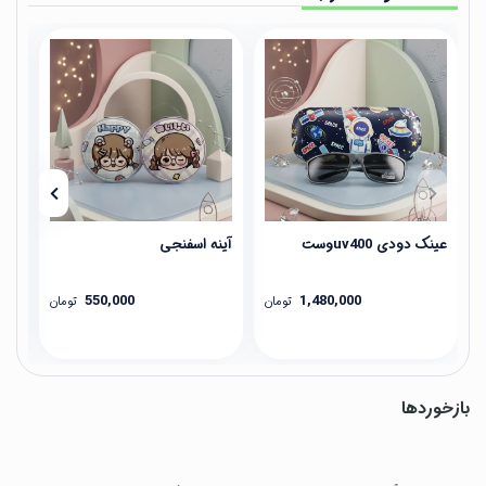
عینک دودی uv400وست
آینه اسفنجی
آین
550,000
1,480,000
تومان
تومان
بازخوردها