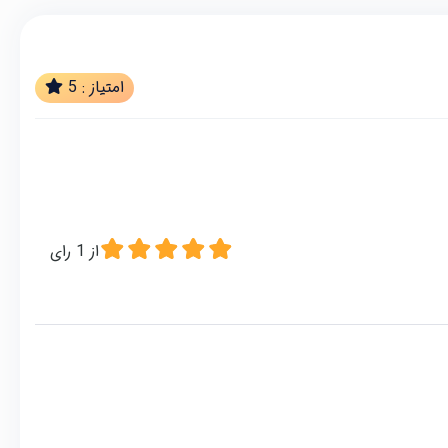
امتیاز :
5
از
1
رای