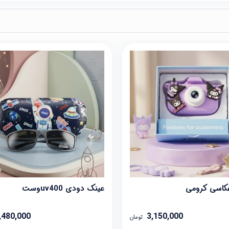
عکاسی کرومی
عینک دودی uv400وست
,480,000
3,150,000
تومان