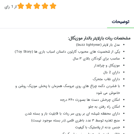
از
1
رای
توضیحات
مشخصات ربات بازلایتر بالدار موزیکال:
مدل باز لایتر (
buzz lightyear
)
یکی از شخصیت های محبوب کارتون داستان اسباب بازی ها (
Toy Story
)
مناسب برای کودکان بالای ۳ سال
موزیکال و چراغدار
دارای 2 بال
دارای نقاب متحرک
با فشردن دکمه چراغ های روی عروسک همزمان با پخش موزیک روشن و
خاموش می شود
امکان چرخش دست ها بصورت ۳۶۰ درجه
امکان راه رفتن به جلو
دارای محفظه شیشه ای بر روی سر ربات با قابلیت باز و بسته شدن
منبع تغذیه توسط ۳ عدد باطری قلمی (در بسته موجود نیست)
جنس بدنه از پلاستیک با کیفیت