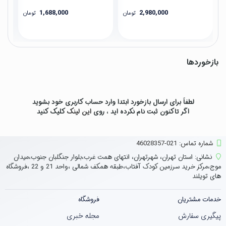
1,688,000
2,980,000
تومان
تومان
بازخوردها
لطفاً برای ارسال بازخورد ابتدا وارد حساب کاربری خود بشوید
اگر تاکنون ثبت نام نکرده اید ، روی
این لینک
کلیک کنید
شماره تماس‌: 021-46028357
نشانی:
استان تهران، شهرتهران، انتهای همت غرب،بلوار جنگلبان جنوب،میدان
موج،مرکز خرید سرزمین کودک آفتاب،طبقه همکف شمالی ،واحد 21 و 22 ،فروشگاه
های تویلند
خدمات مشتریان
فروشگاه
پیگیری سفارش
مجله خبری