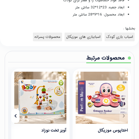
فاقد مواد حساسیت زا و مضر برای کودک
ابعاد جعبه: 23*12*32 سانتی متر
ابعاد محصول: 16*9*28 سانتی متر
بخشها :
اسباب بازی کودک
اسباببازی های موزیکال
محصولات پسرانه
محصولات مرتبط
اختاپوس موزیکال
آویز تخت نوزاد
عینک 