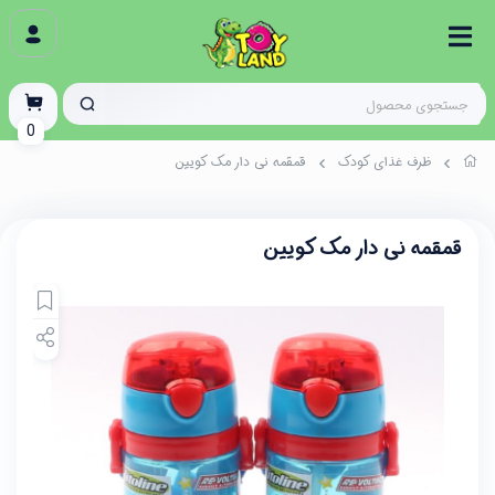
0
ظرف غذای کودک
قمقمه نی دار مک کویین
قمقمه نی دار مک کویین