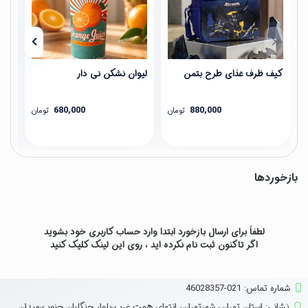
کیف ظرف غذای طرح بتمن
لیوان نشکن نی دار
فلا
680,000
880,000
تومان
تومان
بازخوردها
لطفاً برای ارسال بازخورد ابتدا وارد حساب کاربری خود بشوید
اگر تاکنون ثبت نام نکرده اید ، روی
این لینک
کلیک کنید
شماره تماس‌: 021-46028357
نشانی:
استان تهران، شهرتهران، انتهای همت غرب،بلوار جنگلبان جنوب،میدان