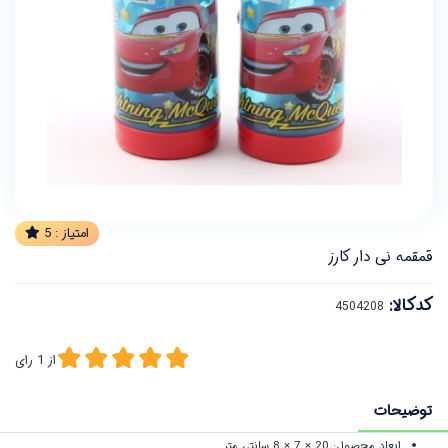
امتیاز :
5
قمقمه نی دار کارز
کدکالا:
از
1
رای
توضیحات
ابعاد محصول: 20 × 7 × 8 سانتی متر