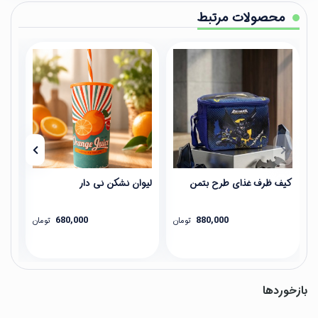
محصولات مرتبط
کیف ظرف غذای طرح بتمن
لیوان نشکن نی دار
فلا
680,000
880,000
تومان
تومان
بازخوردها