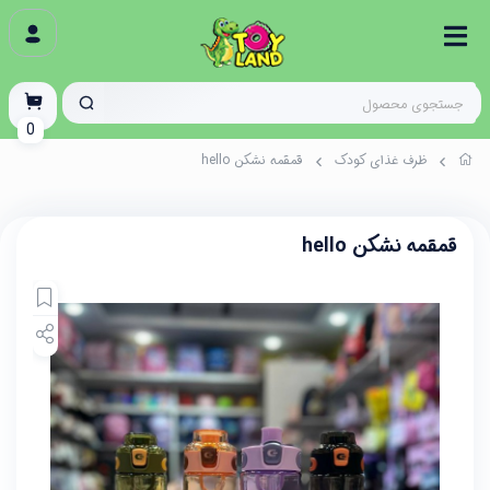
0
ظرف غذای کودک
قمقمه نشکن hello
قمقمه نشکن hello