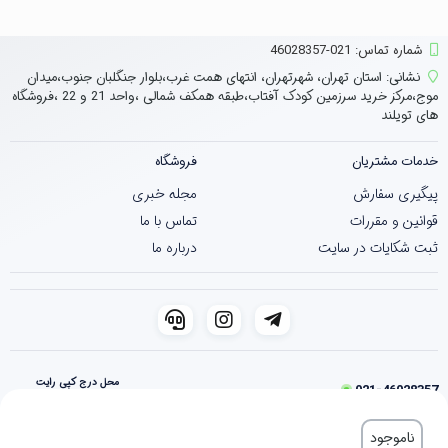
شماره تماس‌: 021-46028357
نشانی:
استان تهران، شهرتهران، انتهای همت غرب،بلوار جنگلبان جنوب،میدان
موج،مرکز خرید سرزمین کودک آفتاب،طبقه همکف شمالی ،واحد 21 و 22 ،فروشگاه
های تویلند
خدمات مشتریان
فروشگاه
پیگیری سفارش
مجله خبری
قوانین و مقررات
تماس با ما
ثبت شکایات در سایت
درباره ما
محل درج کپی رایت
021-46028357
فروشگاه ساخته شده با شاپفا
ناموجود