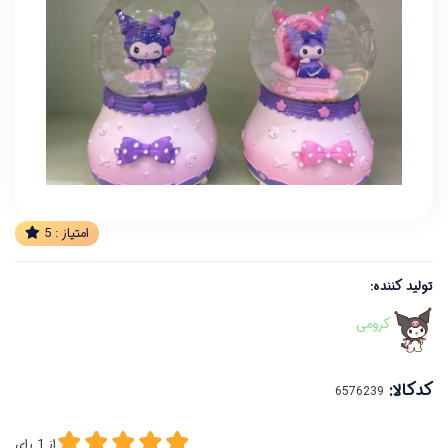
امتیاز :
5
تولید کننده:
کرومی
کدکالا:
از
1
رای