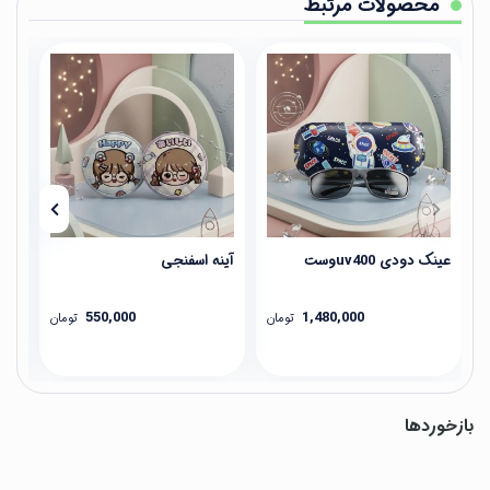
محصولات مرتبط
عینک دودی uv400وست
آینه اسفنجی
آین
550,000
1,480,000
تومان
تومان
بازخوردها