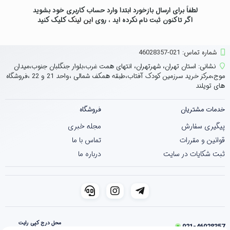
لطفاً برای ارسال بازخورد ابتدا وارد حساب کاربری خود بشوید
اگر تاکنون ثبت نام نکرده اید ، روی
این لینک
کلیک کنید
شماره تماس‌: 021-46028357
نشانی:
استان تهران، شهرتهران، انتهای همت غرب،بلوار جنگلبان جنوب،میدان
موج،مرکز خرید سرزمین کودک آفتاب،طبقه همکف شمالی ،واحد 21 و 22 ،فروشگاه
های تویلند
خدمات مشتریان
فروشگاه
پیگیری سفارش
مجله خبری
قوانین و مقررات
تماس با ما
ثبت شکایات در سایت
درباره ما
محل درج کپی رایت
021-46028357