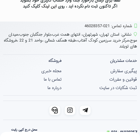
لطفاً برای ارسال بازخورد ابتدا وارد حساب کاربری خود بشوید
اگر تاکنون ثبت نام نکرده اید ، روی
این لینک
کلیک کنید
شماره تماس‌: 021-46028357
نشانی:
استان تهران، شهرتهران، انتهای همت غرب،بلوار جنگلبان جنوب،میدان
موج،مرکز خرید سرزمین کودک آفتاب،طبقه همکف شمالی ،واحد 21 و 22 ،فروشگاه
های تویلند
خدمات مشتریان
فروشگاه
پیگیری سفارش
مجله خبری
قوانین و مقررات
تماس با ما
ثبت شکایات در سایت
درباره ما
محل درج کپی رایت
021-46028357
فروشگاه ساخته شده با شاپفا