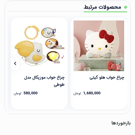
محصولات مرتبط
چراغ خواب هلو کیتی
چراغ خواب موزیکال مدل
پتو
طوطی
580,000
1,680,000
تومان
تومان
بازخوردها