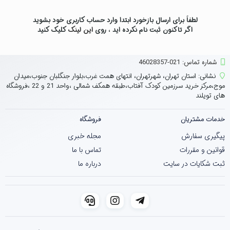
لطفاً برای ارسال بازخورد ابتدا وارد حساب کاربری خود بشوید
اگر تاکنون ثبت نام نکرده اید ، روی
این لینک
کلیک کنید
شماره تماس‌: 021-46028357
نشانی:
استان تهران، شهرتهران، انتهای همت غرب،بلوار جنگلبان جنوب،میدان
موج،مرکز خرید سرزمین کودک آفتاب،طبقه همکف شمالی ،واحد 21 و 22 ،فروشگاه
های تویلند
خدمات مشتریان
فروشگاه
پیگیری سفارش
مجله خبری
قوانین و مقررات
تماس با ما
ثبت شکایات در سایت
درباره ما