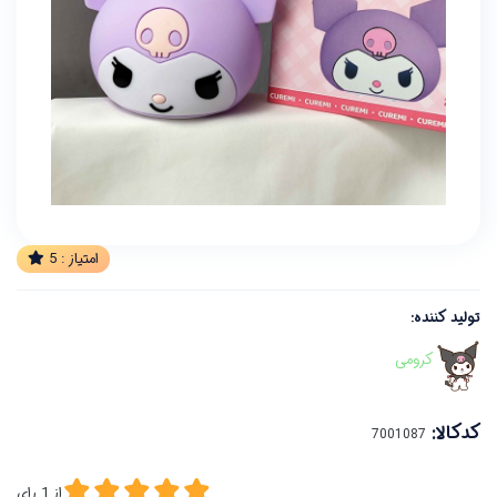
امتیاز :
5
تولید کننده:
کرومی
کدکالا:
از
1
رای