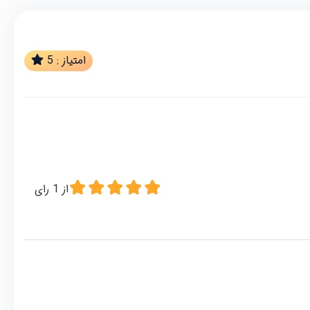
امتیاز :
5
از
1
رای