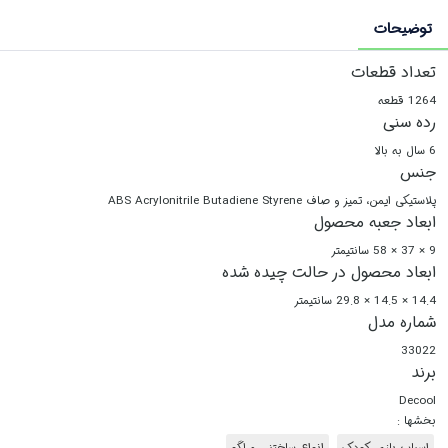
توضیحات
تعداد قطعات
1264 قطعه
رده سنی
6 سال به بالا
جنس
پلاستیکی ایمن، تمیز و صاف ABS Acrylonitrile Butadiene Styrene
ابعاد جعبه محصول
9 × 37 × 58 سانتیمتر
ابعاد محصول در حالت چیده شده
14.4 × 14.5 × 29.8 سانتیمتر
شماره مدل
33022
برند
Decool
بخشها :
اسباب بازی کودک
انواع ساختنی و لگو