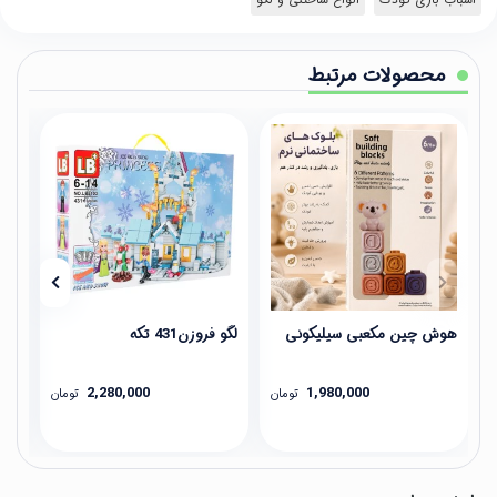
محصولات مرتبط
هوش چین مکعبی سیلیکونی
لگو فروزن431 تکه
لگو ف
2,280,000
1,980,000
تومان
تومان