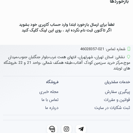
بازخوردها
لطفاً برای ارسال بازخورد ابتدا وارد حساب کاربری خود بشوید
اگر تاکنون ثبت نام نکرده اید ، روی
این لینک
کلیک کنید
شماره تماس‌: 021-46028357
نشانی:
استان تهران، شهرتهران، انتهای همت غرب،بلوار جنگلبان جنوب،میدان
موج،مرکز خرید سرزمین کودک آفتاب،طبقه همکف شمالی ،واحد 21 و 22 ،فروشگاه
های تویلند
خدمات مشتریان
فروشگاه
پیگیری سفارش
مجله خبری
قوانین و مقررات
تماس با ما
ثبت شکایات در سایت
درباره ما