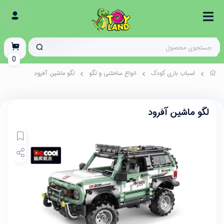
0
اسباب بازی کودک
انواع ساختنی و لگو
لگو ماشین آفرود
لگو ماشین آفرود