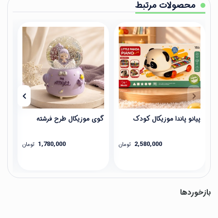
محصولات مرتبط
پیانو پاندا موزیکال کودک
گوی موزیکال طرح فرشته
عین
1,780,000
2,580,000
تومان
تومان
بازخوردها