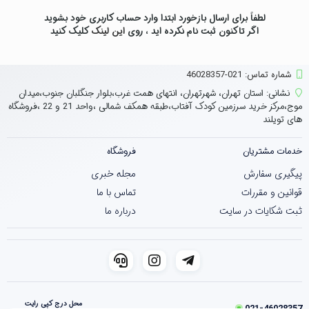
لطفاً برای ارسال بازخورد ابتدا وارد حساب کاربری خود بشوید
اگر تاکنون ثبت نام نکرده اید ، روی
این لینک
کلیک کنید
شماره تماس‌: 021-46028357
نشانی:
استان تهران، شهرتهران، انتهای همت غرب،بلوار جنگلبان جنوب،میدان
موج،مرکز خرید سرزمین کودک آفتاب،طبقه همکف شمالی ،واحد 21 و 22 ،فروشگاه
های تویلند
خدمات مشتریان
فروشگاه
پیگیری سفارش
مجله خبری
قوانین و مقررات
تماس با ما
ثبت شکایات در سایت
درباره ما
محل درج کپی رایت
021-46028357