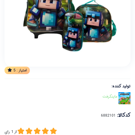
امتیاز :
5
تولید کننده:
ماینکرفت
کدکالا:
از
1
رای