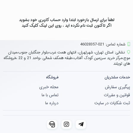
لطفاً برای ارسال بازخورد ابتدا وارد حساب کاربری خود بشوید
اگر تاکنون ثبت نام نکرده اید ، روی
این لینک
کلیک کنید
شماره تماس‌: 021-46028357
نشانی:
استان تهران، شهرتهران، انتهای همت غرب،بلوار جنگلبان جنوب،میدان
موج،مرکز خرید سرزمین کودک آفتاب،طبقه همکف شمالی ،واحد 21 و 22 ،فروشگاه
های تویلند
خدمات مشتریان
فروشگاه
پیگیری سفارش
مجله خبری
قوانین و مقررات
تماس با ما
ثبت شکایات در سایت
درباره ما