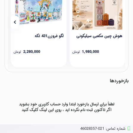
هوش چین مکعبی سیلیکونی
لگو فروزن431 تکه
لگو ف
2,280,000
1,980,000
تومان
تومان
بازخوردها
لطفاً برای ارسال بازخورد ابتدا وارد حساب کاربری خود بشوید
اگر تاکنون ثبت نام نکرده اید ، روی
این لینک
کلیک کنید
شماره تماس‌: 021-46028357