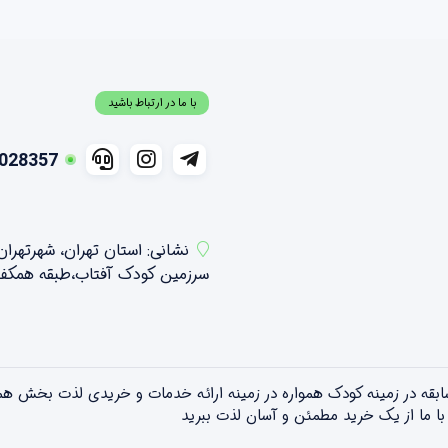
با ما در ارتباط باشید
028357
نشانی: استان تهران، شهرتهرا
سرزمین کودک آفتاب،طبقه همکف شمالی ،واحد 21 و 2
تویلندبا بیش از ۱۵ سال سابقه در زمینه کودک همواره در زمینه ارائه خدمات و خریدی 
! با ما از یک خرید مطمئن و آسان لذت ببرید