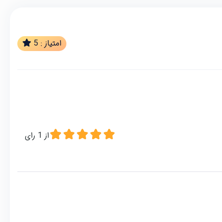
امتیاز :
5
از
1
رای