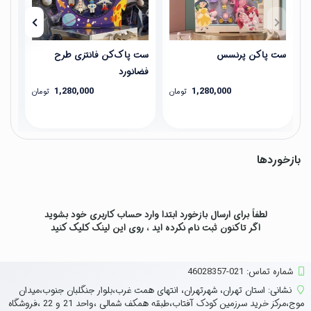
ست پاکن پرنسس
ست پاک‌کن فانتزی طرح
جا 
فضانورد
1,280,000
1,280,000
تومان
تومان
بازخوردها
لطفاً برای ارسال بازخورد ابتدا وارد حساب کاربری خود بشوید
اگر تاکنون ثبت نام نکرده اید ، روی
این لینک
کلیک کنید
شماره تماس‌: 021-46028357
نشانی:
استان تهران، شهرتهران، انتهای همت غرب،بلوار جنگلبان جنوب،میدان
موج،مرکز خرید سرزمین کودک آفتاب،طبقه همکف شمالی ،واحد 21 و 22 ،فروشگاه