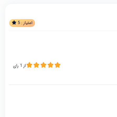
امتیاز :
5
از
1
رای