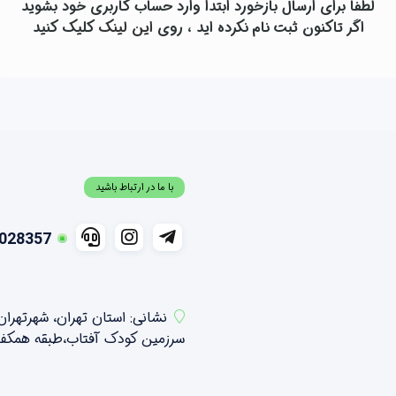
لطفاً برای ارسال بازخورد ابتدا وارد حساب کاربری خود بشوید
اگر تاکنون ثبت نام نکرده اید ، روی
این لینک
کلیک کنید
با ما در ارتباط باشید
028357
نشانی: استان تهران، شهرتهرا
سرزمین کودک آفتاب،طبقه همکف شمالی ،واحد 21 و 2