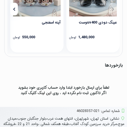
عینک دودی uv400وست
آینه اسفنجی
آین
550,000
1,480,000
تومان
تومان
بازخوردها
لطفاً برای ارسال بازخورد ابتدا وارد حساب کاربری خود بشوید
اگر تاکنون ثبت نام نکرده اید ، روی
این لینک
کلیک کنید
شماره تماس‌: 021-46028357
نشانی:
استان تهران، شهرتهران، انتهای همت غرب،بلوار جنگلبان جنوب،میدان
موج،مرکز خرید سرزمین کودک آفتاب،طبقه همکف شمالی ،واحد 21 و 22 ،فروشگاه