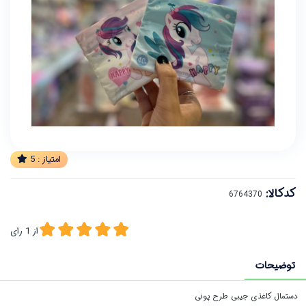
امتیاز :
5
کدکالا:
از
1
رای
توضیحات
دستمال کاغذی جیبی طرح پونی