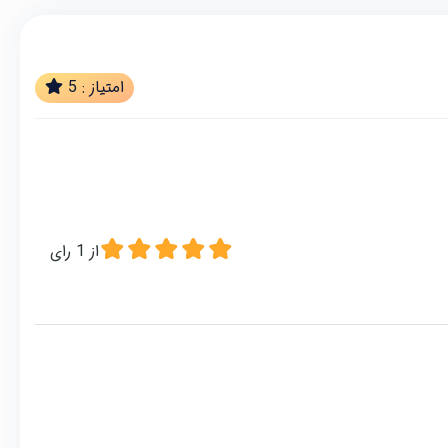
امتیاز :
5
از
1
رای