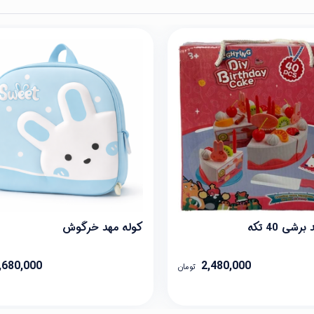
شی 40 تکه
کوله مهد خرگوش
,680,000
2,480,000
تومان