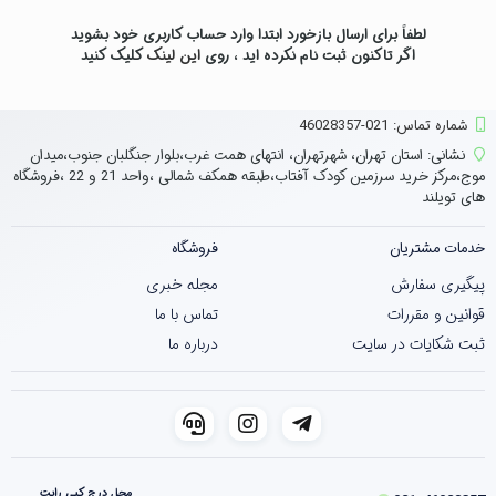
لطفاً برای ارسال بازخورد ابتدا وارد حساب کاربری خود بشوید
اگر تاکنون ثبت نام نکرده اید ، روی
این لینک
کلیک کنید
شماره تماس‌: 021-46028357
نشانی:
استان تهران، شهرتهران، انتهای همت غرب،بلوار جنگلبان جنوب،میدان
موج،مرکز خرید سرزمین کودک آفتاب،طبقه همکف شمالی ،واحد 21 و 22 ،فروشگاه
های تویلند
خدمات مشتریان
فروشگاه
پیگیری سفارش
مجله خبری
قوانین و مقررات
تماس با ما
ثبت شکایات در سایت
درباره ما
محل درج کپی رایت