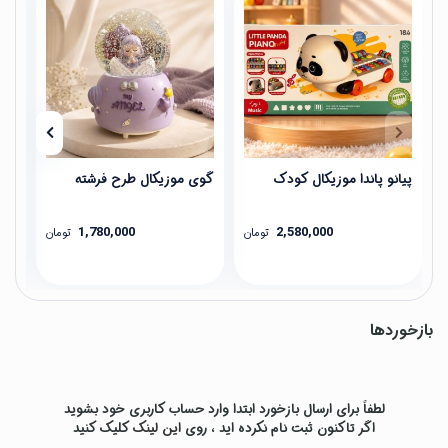
پیانو پاندا موزیکال کودک
گوی موزیکال طرح فرشته
عین
1,780,000
2,580,000
تومان
تومان
بازخوردها
لطفاً برای ارسال بازخورد ابتدا وارد حساب کاربری خود بشوید
اگر تاکنون ثبت نام نکرده اید ، روی
این لینک
کلیک کنید