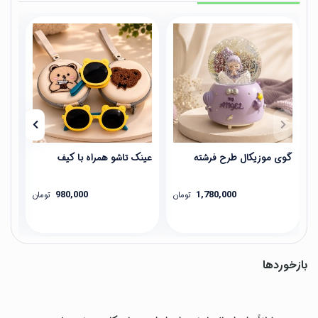
گوی موزیکال طرح فرشته
عینک تاشو همراه با کیف
برس
980,000
1,780,000
تومان
تومان
بازخوردها