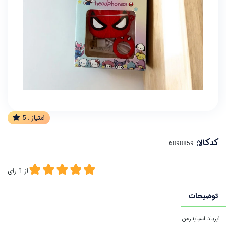
امتیاز :
5
کدکالا:
از
1
رای
توضیحات
ایرپاد اسپایدرمن