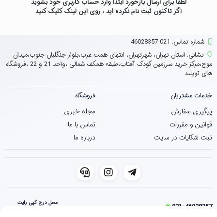
لطفاً برای ارسال بازخورد ابتدا وارد حساب کاربری خود بشوید
اگر تاکنون ثبت نام نکرده اید ، روی
این لینک
کلیک کنید
شماره تماس‌: 021-46028357
نشانی:
استان تهران، شهرتهران، انتهای همت غرب،بلوار جنگلبان جنوب،میدان
موج،مرکز خرید سرزمین کودک آفتاب،طبقه همکف شمالی ،واحد 21 و 22 ،فروشگاه
های تویلند
خدمات مشتریان
فروشگاه
پیگیری سفارش
مجله خبری
قوانین و مقررات
تماس با ما
ثبت شکایات در سایت
درباره ما
محل درج کپی رایت
021-46028357
فروشگاه ساخته شده با شاپفا