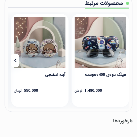
محصولات مرتبط
عینک دودی uv400وست
آینه اسفنجی
آین
550,000
1,480,000
تومان
تومان
بازخوردها