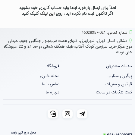
لطفاً برای ارسال بازخورد ابتدا وارد حساب کاربری خود بشوید
اگر تاکنون ثبت نام نکرده اید ، روی
این لینک
کلیک کنید
شماره تماس‌: 021-46028357
نشانی:
استان تهران، شهرتهران، انتهای همت غرب،بلوار جنگلبان جنوب،میدان
موج،مرکز خرید سرزمین کودک آفتاب،طبقه همکف شمالی ،واحد 21 و 22 ،فروشگاه
های تویلند
خدمات مشتریان
فروشگاه
پیگیری سفارش
مجله خبری
قوانین و مقررات
تماس با ما
ثبت شکایات در سایت
درباره ما
محل درج کپی رایت