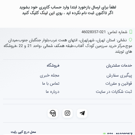
لطفاً برای ارسال بازخورد ابتدا وارد حساب کاربری خود بشوید
اگر تاکنون ثبت نام نکرده اید ، روی
این لینک
کلیک کنید
شماره تماس‌: 021-46028357
نشانی:
استان تهران، شهرتهران، انتهای همت غرب،بلوار جنگلبان جنوب،میدان
موج،مرکز خرید سرزمین کودک آفتاب،طبقه همکف شمالی ،واحد 21 و 22 ،فروشگاه
های تویلند
خدمات مشتریان
فروشگاه
پیگیری سفارش
مجله خبری
قوانین و مقررات
تماس با ما
ثبت شکایات در سایت
درباره ما
محل درج کپی رایت
021-46028357