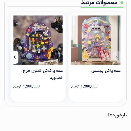
محصولات مرتبط
ست پاکن پرنسس
ست پاک‌کن فانتزی طرح
جا 
فضانورد
1,280,000
1,280,000
تومان
تومان
بازخوردها