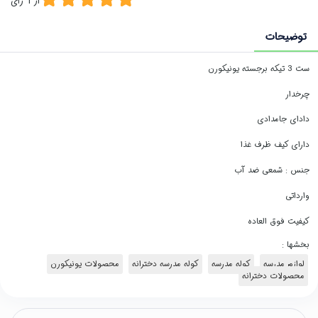
از
1
رای
توضیحات
ست 3 تیکه برجسته یونیکورن
چرخدار
دادای جامدادی
دارای کیف ظرف غذا
جنس : شمعی ضد آب
وارداتی
کیفیت فوق العاده
بخشها :
لوازم مدرسه
کوله مدرسه
کوله مدرسه دخترانه
محصولات یونیکورن
محصولات دخترانه