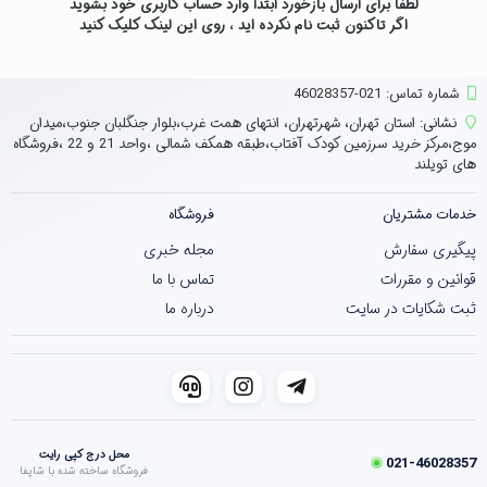
لطفاً برای ارسال بازخورد ابتدا وارد حساب کاربری خود بشوید
اگر تاکنون ثبت نام نکرده اید ، روی
این لینک
کلیک کنید
شماره تماس‌: 021-46028357
نشانی:
استان تهران، شهرتهران، انتهای همت غرب،بلوار جنگلبان جنوب،میدان
موج،مرکز خرید سرزمین کودک آفتاب،طبقه همکف شمالی ،واحد 21 و 22 ،فروشگاه
های تویلند
خدمات مشتریان
فروشگاه
پیگیری سفارش
مجله خبری
قوانین و مقررات
تماس با ما
ثبت شکایات در سایت
درباره ما
محل درج کپی رایت
021-46028357
فروشگاه ساخته شده با شاپفا