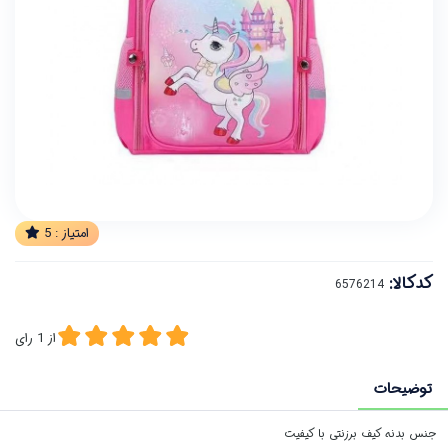
امتیاز :
5
کدکالا:
از
1
رای
توضیحات
جنس بدنه کیف برزنتی با کیفیت