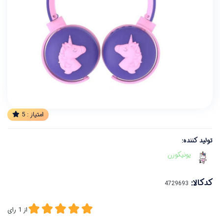
امتیاز :
5
تولید کننده:
یونیکورن
کدکالا:
از
1
رای