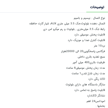
توضیحات
نوع اتصال : ب
یسیم و باسیم
اتصال دهنده
بلوتوث،جک 3.5 میلی متری AUX، شیار کارت حافظه
رابط
جک 3.5 میلی‌متری , بلوتوث و رم میکرو اس دی
قابلیت پخش موسیقی
دارد
قابلیت کنترل صدا و موزیک
دارد
برد
10 متر
فرکانس پاسخگویی
20 الی 20000هرتز
منبع تغذیه
باتری داخلی
ظرفیت باتری
400 میلی آمپر
مدت زمان پخش موسیقی
8 ساعت
مدت زمان شارژ شدن
1 ساعت
LED رنگی
دارد
سازگار با
دستگاه های دارای بلوتوث
قابلیت پاسخ به تماس
دارد
نشانگر LED
دارد
امپدانس
24 اهم
بخشها :