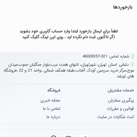
بازخوردها
لطفاً برای ارسال بازخورد ابتدا وارد حساب کاربری خود بشوید
اگر تاکنون ثبت نام نکرده اید ، روی
این لینک
کلیک کنید
شماره تماس‌: 021-46028357
نشانی:
استان تهران، شهرتهران، انتهای همت غرب،بلوار جنگلبان جنوب،میدان
موج،مرکز خرید سرزمین کودک آفتاب،طبقه همکف شمالی ،واحد 21 و 22 ،فروشگاه
های تویلند
خدمات مشتریان
فروشگاه
پیگیری سفارش
مجله خبری
قوانین و مقررات
تماس با ما
ثبت شکایات در سایت
درباره ما