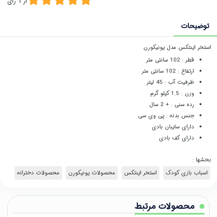
از
1
رای
توضیحات
استخر اینتکس مدل یونیکورن
قطر : 102 سانتی متر
ارتفاع : 102 سانتی متر
ظرفیت آب : 45 لیتر
وزن : 1.5 کیلو گرم
رده سنی : + 2 سال
جنس بدنه : پی وی سی
دارای سایبان بادی
دارای کف بادی
بخشها :
اسباب بازی کودک
استخر اینتکس
محصولات یونیکورن
محصولات دخترانه
محصولات مرتبط