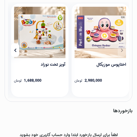
اختاپوس موزیکال
آویز تخت نوزاد
عینک 
1,688,000
2,980,000
تومان
تومان
بازخوردها
لطفاً برای ارسال بازخورد ابتدا وارد حساب کاربری خود بشوید