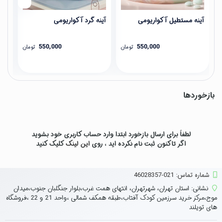
آینه مستطیل آکواریومی
آینه گرد آکواریومی
ست 
550,000
550,000
تومان
تومان
بازخوردها
لطفاً برای ارسال بازخورد ابتدا وارد حساب کاربری خود بشوید
اگر تاکنون ثبت نام نکرده اید ، روی
این لینک
کلیک کنید
شماره تماس‌: 021-46028357
نشانی:
استان تهران، شهرتهران، انتهای همت غرب،بلوار جنگلبان جنوب،میدان
موج،مرکز خرید سرزمین کودک آفتاب،طبقه همکف شمالی ،واحد 21 و 22 ،فروشگاه
های تویلند