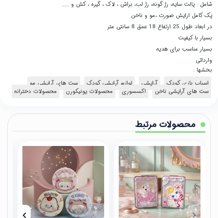
شامل : پالت سایه، رژ گونه، رژ لب، براش ، لاک ، گیره ، کش و .....
پک کامل ارایش صورت ،مو و ناخن
در ابعاد طول 25 ارتفاع 18 عمق 8 سانتی متر
بسیار با کیفیت
بسیار مناسب برای هدیه
وارداتی
بخشها :
اسباب بازی کودک
آرایشی
لوازم آرایشی کودک
ست های آرایشی مو
ست های آرایشی ناخن
اکسسوری
محصولات یونیکورن
محصولات دخترانه
محصولات مرتبط